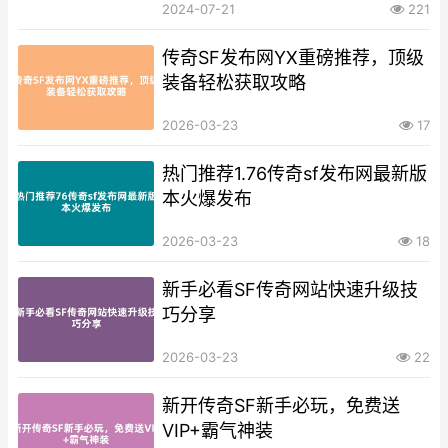
2024-07-21
221
传奇SF发布网YX重磅推荐，顶级
装备轻松获取攻略
2026-03-23
17
热门推荐1.76传奇sf发布网最新版
本火爆发布
2026-03-23
18
新手必看SF传奇网站快速升级技
巧分享
2026-03-23
22
新开传奇SF新手必玩，免费送
VIP+霸气神装