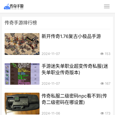
传奇手游排行榜
新开传奇1.76复古小极品手游
2024-11-07
153
手游迷失单职业超变传奇私服(迷
失单职业传奇版本)
2024-11-07
167
传奇私服二级密码npc看不到(传
奇二级密码在哪设置)
2024-11-06
173