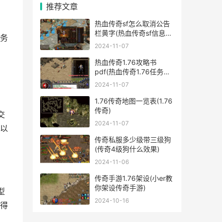
推荐文章
热血传奇sf怎么取消公告
栏黄字(热血传奇sf信息发
务
布)
2024-11-07
热血传奇1.76攻略书
pdf(热血传奇1.76任务攻
略)
2024-11-07
1.76传奇地图一览表(1.76
传奇)
交
2024-11-07
以
传奇私服多少级带三级狗
(传奇4级狗什么效果)
2024-11-06
传奇手游1.76架设(小er教
你架设传奇手游)
型
2024-10-16
得