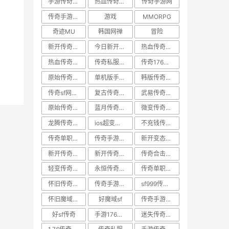
手游传奇网站
热血传奇sf发布
传奇手游网
传奇手游排行榜前十
游戏
MMORPG
奇迹MU
韩国网禅
冒险
新开传奇私服网站
今日新开传奇世界sf
热血传奇私服客户端
热血传奇新开sf
传奇私服单机架设
传奇176怀旧版手游
原始传奇手游
单机版手游传奇
韩版传奇私服
传奇sf网站传奇sf网站好
复古传奇手游
武易传奇手游
原始传奇手游官方版
蓝月传奇手游官网
微变传奇手游
龙腾传奇私服
ios超变传奇手游
不充钱传奇手游
传奇单职业超变手游
传奇手游1.85
新开变态传奇私服
新开传奇网通私服
新开传奇手游新服网
传奇合击版手游
轻变传奇sf发布网
永恒传奇手游
传奇单职业私服
怀旧传奇私服
传奇手游正版
sf999传奇私服发布网
怀旧魔域私服
好魔域sf
传奇手游源码
好sf传奇
手游176传奇
迷失传奇私服发布网