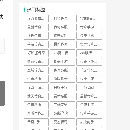
怀
热门标签
试
传奇盛世手游
打金传奇手游
176复古传奇私服
最新传奇sf网站
传奇私服版本下载
传奇手游辅助
神途传奇手游
传奇4手游官网
传奇世界正版手游
手游传奇哪个好玩
最新传奇手游
竖屏传奇手游
好私服传奇
76复古传奇手游
gm版传奇手游平台
热血传奇私服网
传奇手游合击版
传奇正版手游
魔域传奇手游
传奇3d版手游
手游什么传奇好玩
传奇私服公益服
新版传奇私服
传奇手游盒子
传奇手游版本
白娘子传奇手游
传奇sf
迷失传奇sf发布网
最新私服传奇
最新传奇私服发布网
»
传奇私服1.85火龙版
三端互通传奇手游
单职业传奇手游
新版本传奇手游
3d版传奇手游
传奇手游app
传奇3手游官网
变态传奇世界私服
最火的手游传奇